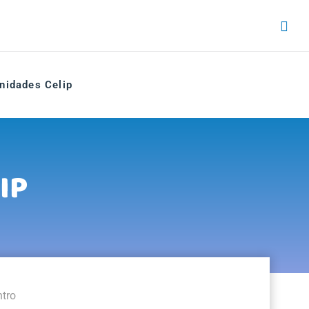
nidades Celip
IP
tro