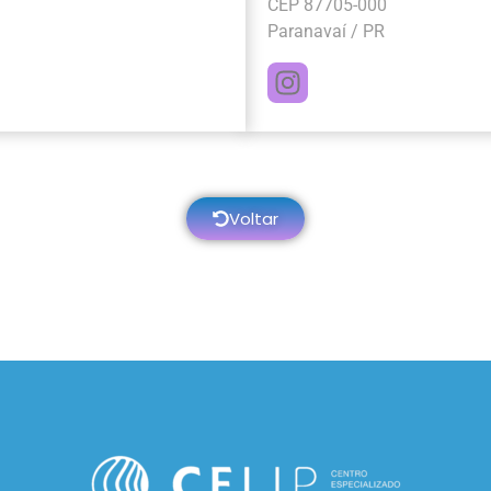
CEP 87705-000
Paranavaí / PR
Voltar