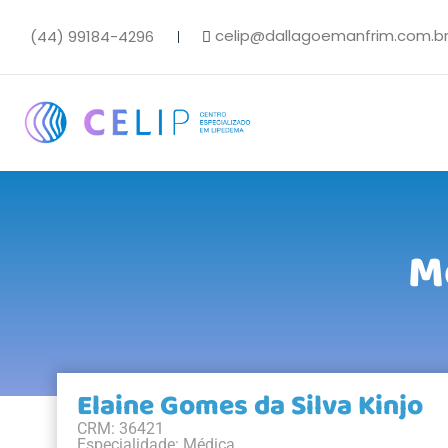
celip@dallagoemanfrim.com.b
(44) 99184-4296
M
Elaine Gomes da Silva Kinjo
CRM: 36421
Especialidade: Médica