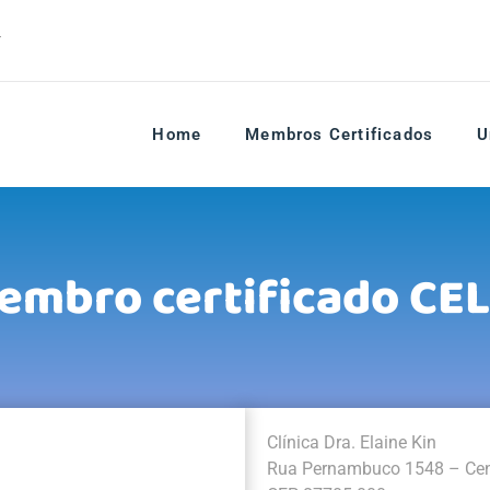
r
Home
Membros Certificados
U
embro certificado CEL
Clínica Dra. Elaine Kin
Rua Pernambuco 1548 – Cen