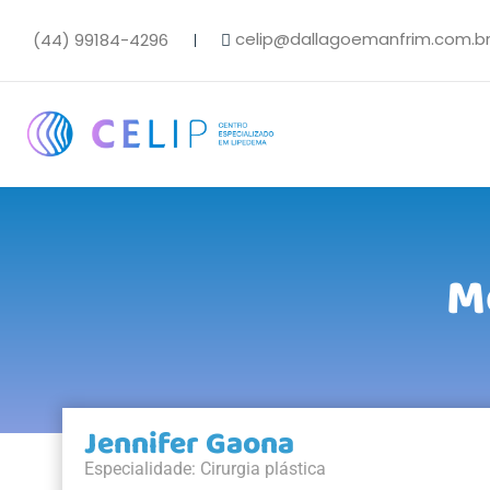
celip@dallagoemanfrim.com.b
(44) 99184-4296
M
Jennifer Gaona
Especialidade: Cirurgia plástica