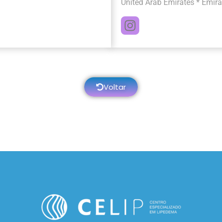
United Arab Emirates * Emir
Voltar