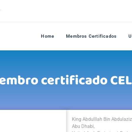
r
Home
Membros Certificados
U
embro certificado CEL
King Abdulllah Bin Abdulaziz
Abu Dhabi,