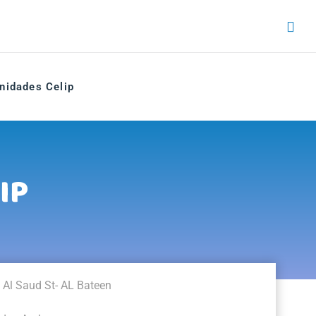
nidades Celip
IP
 Al Saud St- AL Bateen