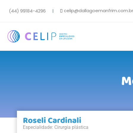
celip@dallagoemanfrim.com.b
(44) 99184-4296
M
Roseli Cardinali
Especialidade: Cirurgia plástica