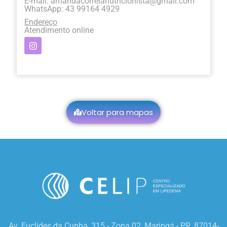
E-mail:
amandacorreianutricionista@gmail.com
WhatsApp: 43 99164 4929
Endereço
Atendimento online
Voltar para mapas
Av. Euclides da Cunha, 315 - Zona 02, Maringá - PR, 87014-