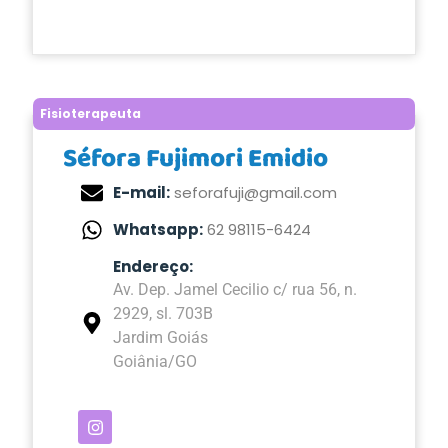
Fisioterapeuta
Séfora Fujimori Emidio
E-mail:
seforafuji@gmail.com
Whatsapp:
62 98115-6424
Endereço:
Av. Dep. Jamel Cecilio c/ rua 56, n.
2929, sl. 703B
Jardim Goiás
Goiânia/GO