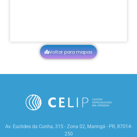
Voltar para mapas
Av. Euclides da Cunha, 315 - Zona 02, Maringá - PR, 87014-
250