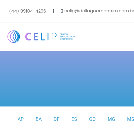
celip@dallagoemanfrim.com.b
(44) 99184-4296
AP
BA
DF
ES
GO
MG
M