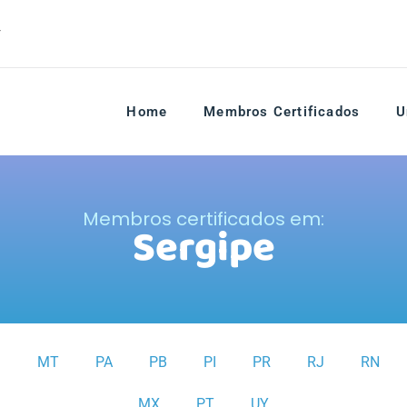
r
Home
Membros Certificados
U
Membros certificados em:
Sergipe
S
MT
PA
PB
PI
PR
RJ
RN
MX
PT
UY