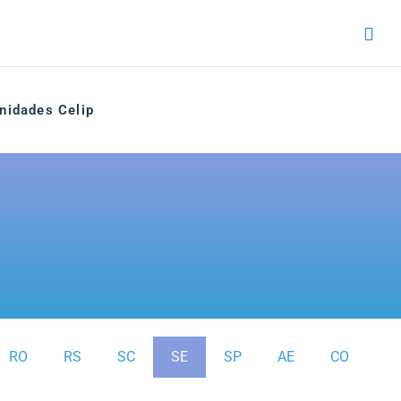
nidades Celip
RO
RS
SC
SE
SP
AE
CO