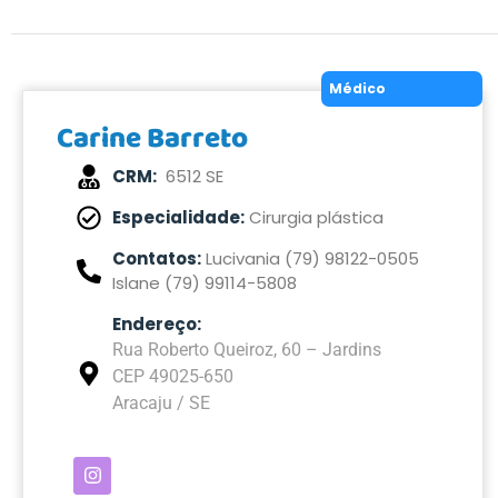
Médico
Carine Barreto
CRM:
6512 SE
Especialidade:
Cirurgia plástica
Contatos:
Lucivania (79) 98122-0505
Islane (79) 99114-5808
Endereço:
Rua Roberto Queiroz, 60 – Jardins
CEP 49025-650
Aracaju / SE